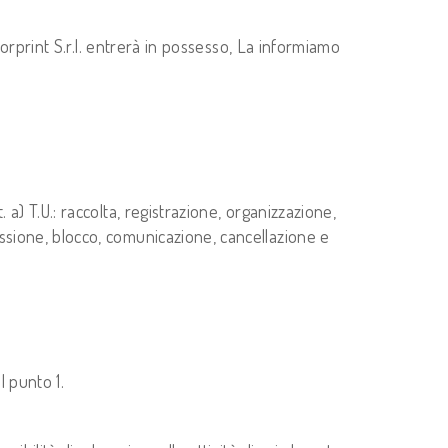
olorprint S.r.l. entrerà in possesso, La informiamo
 a) T.U.: raccolta, registrazione, organizzazione,
essione, blocco, comunicazione, cancellazione e
l punto 1.