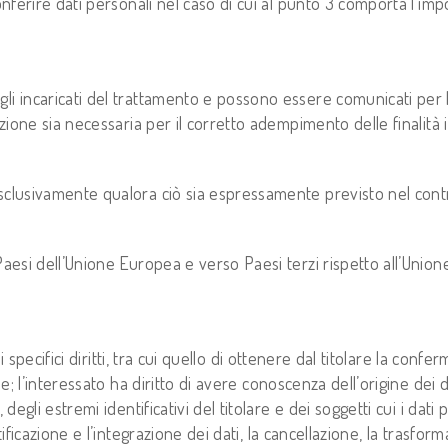
nferire dati personali nel caso di cui al punto 3 comporta l’impos
i incaricati del trattamento e possono essere comunicati per le f
azione sia necessaria per il corretto adempimento delle finalità 
sclusivamente qualora ciò sia espressamente previsto nel contra
aesi dell’Unione Europea e verso Paesi terzi rispetto all’Unione 
 di specifici diritti, tra cui quello di ottenere dal titolare la con
e; l’interessato ha diritto di avere conoscenza dell’origine dei da
 degli estremi identificativi del titolare e dei soggetti cui i da
tificazione e l’integrazione dei dati, la cancellazione, la trasfo