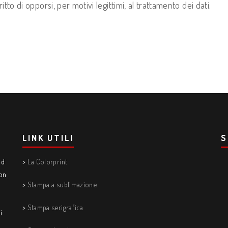
diritto di opporsi, per motivi legittimi, al trattamento dei dati.
LINK UTILI
S
ad
>
La Colorprint
con
>
Stampa a sublimazione
>
Stampa serigrafica
i