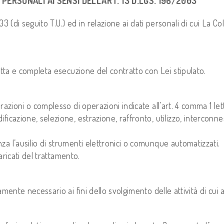
PERSONALI AI SENSI DELL’ART. 13 D.LGS. 196/2003
003 (di seguito T.U.) ed in relazione ai dati personali di cui La C
etta e completa esecuzione del contratto con Lei stipulato.
azioni o complesso di operazioni indicate all’art. 4 comma 1 lett.
ficazione, selezione, estrazione, raffronto, utilizzo, interconn
a l’ausilio di strumenti elettronici o comunque automatizzati.
aricati del trattamento.
mente necessario ai fini dello svolgimento delle attività di cui a