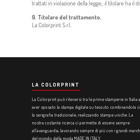
trattati in violazione della legge,; il titolare ha il 
9. Titolare del trattamento.
La Colorprint S.r.l.
LA COLORPRINT
La Colorprint può ritenersi tra le prime stamperie in Italia 
aver sposato la stampa digitale su tessuto combinandola 
la serigrafia tradizionale, realizzando stampe uniche. La
nostra costante ricerca ci permette di essere sempre
all’avanguardia, lavorando sempre di più con i grandi march
del mondo della moda MADE IN ITALY.